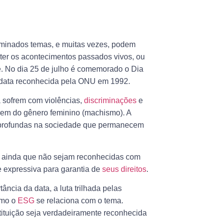
minados temas, e muitas vezes, podem
er os acontecimentos passados vivos, ou
e. No dia 25 de julho é comemorado o
Dia
data reconhecida pela ONU em 1992.
a sofrem com violências,
discriminações
e
erem do gênero feminino (machismo). A
 profundas na sociedade que permanecem
e ainda que não sejam reconhecidas com
 e expressiva para garantia de
seus direitos
.
ância da data, a luta trilhada pelas
omo o
ESG
se relaciona com o tema.
tituição seja verdadeiramente reconhecida