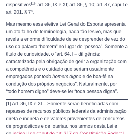
[1]
dispositivos
: art. 36, IX e XI; art. 86, § 10; art. 87, caput e
art. 201, § 7º.
Mas mesmo essa efetiva Lei Geral do Esporte apresenta
um ato falho de terminologia, nada tão lesivo, mas que
revela a enorme dificuldade de se desprender de vez do
uso da palavra “homem” no lugar de “pessoa”. Somente a
título de curiosidade, o “art. 64, I – diligência:
caracterizada pela obrigação de gerir a organização com
a competência e o cuidado que seriam usualmente
empregados por
todo homem digno
e de boa-fé na
condução dos próprios negócios”. Naturalmente, por
“todo homem digno” deve-se ler “toda pessoa digna”.
[1] Art. 36, IX e XI – Somente serão beneficiadas com
repasses de recursos públicos federais da administração
direta e indireta e de valores provenientes de concursos
de prognósticos e de loterias, nos termos desta Lei e
do
inciso II do
caput
do art. 217 da Constituição Federal
,