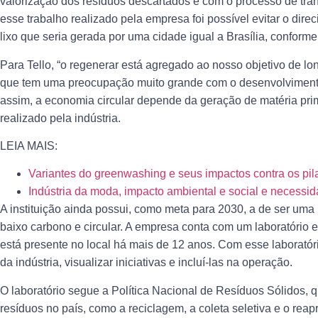
valorização dos resíduos descartados e com o processo de tr
esse trabalho realizado pela empresa foi possível evitar o dir
lixo que seria gerada por uma cidade igual a Brasília, confor
Para Tello, “o regenerar está agregado ao nosso objetivo de
que tem uma preocupação muito grande com o desenvolvimento
assim, a economia circular depende da geração de matéria prim
realizado pela indústria.
LEIA MAIS:
Variantes do greenwashing e seus impactos contra os pi
Indústria da moda, impacto ambiental e social e necess
A instituição ainda possui, como meta para 2030, a de ser um
baixo carbono e circular. A empresa conta com um laboratório 
está presente no local há mais de 12 anos. Com esse laborató
da indústria, visualizar iniciativas e incluí-las na operação.
O laboratório segue a Política Nacional de Resíduos Sólidos, 
resíduos no país, como a reciclagem, a coleta seletiva e o reap