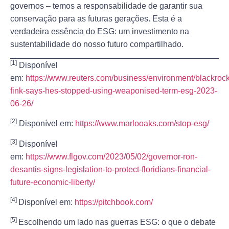
governos – temos a responsabilidade de garantir sua
conservação para as futuras gerações. Esta é a
verdadeira essência do ESG: um investimento na
sustentabilidade do nosso futuro compartilhado.
[1]
Disponível
em:
https://www.reuters.com/business/environment/blackroc
fink-says-hes-stopped-using-weaponised-term-esg-2023-
06-26/
[2]
Disponível em:
https://www.marlooaks.com/stop-esg/
[3]
Disponível
em:
https://www.flgov.com/2023/05/02/governor-ron-
desantis-signs-legislation-to-protect-floridians-financial-
future-economic-liberty/
[4]
Disponível em:
https://pitchbook.com/
[5]
Escolhendo um lado nas guerras ESG: o que o debate