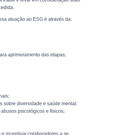
cedida.
ssa atuação ao ESG é através da:
 para aprimoramento das etapas;
nais;
es sobre diversidade e saúde mental;
abusos psicológicos e físicos;
e incentivar colaboradores a se