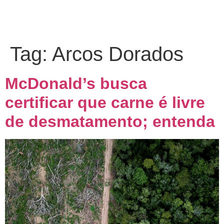
Tag:
Arcos Dorados
McDonald’s busca
certificar que carne é livre
de desmatamento; entenda