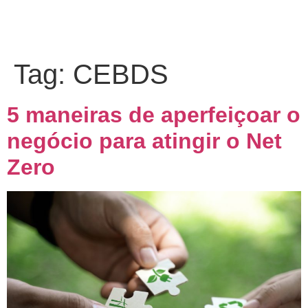
Tag:
CEBDS
5 maneiras de aperfeiçoar o
negócio para atingir o Net
Zero