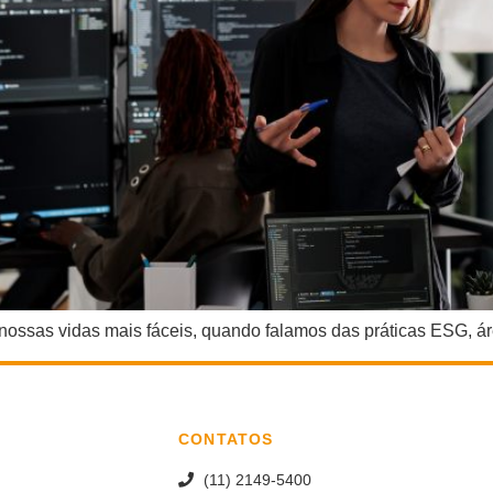
s nossas vidas mais fáceis, quando falamos das práticas ESG, á
CONTATOS
(11) 2149-5400