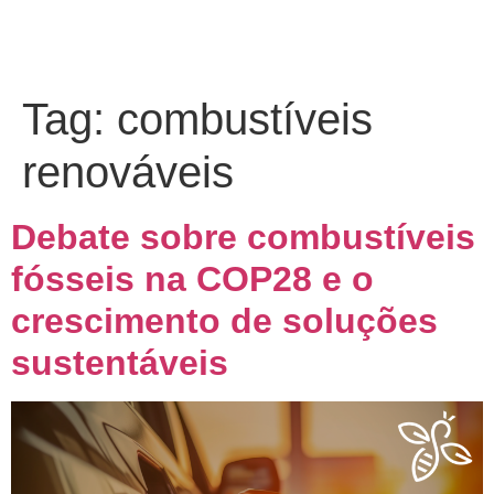
Tag:
combustíveis
renováveis
Debate sobre combustíveis
fósseis na COP28 e o
crescimento de soluções
sustentáveis