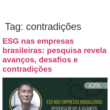
Tag:
contradições
ESG nas empresas
brasileiras: pesquisa revela
avanços, desafios e
contradições