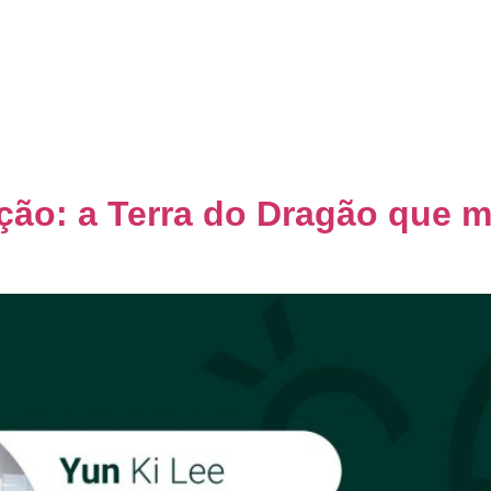
Home
Quem Somos
Co
ção: a Terra do Dragão que m