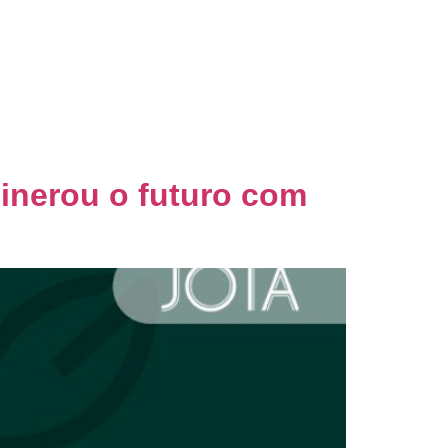
nsultoria
Blog
Palestras
Contato
inerou o futuro com