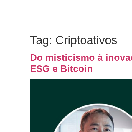
Tag:
Criptoativos
Do misticismo à inova
ESG e Bitcoin