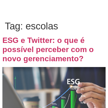
Tag:
escolas
ESG e Twitter: o que é
possível perceber com o
novo gerenciamento?