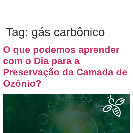
Tag:
gás carbônico
O que podemos aprender
com o Dia para a
Preservação da Camada de
Ozônio?