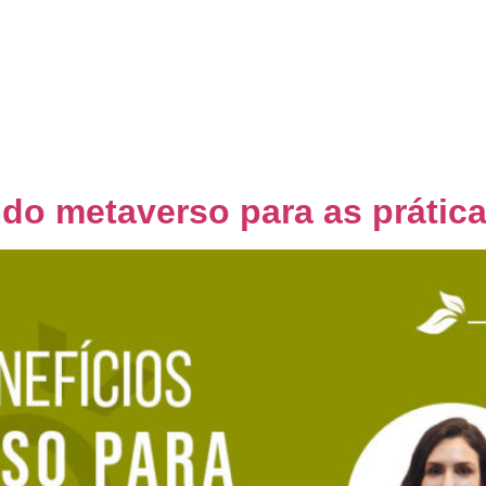
Home
Quem Somos
Co
 do metaverso para as prátic