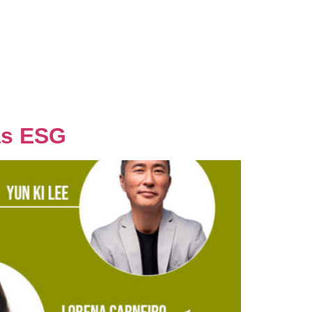
nsultoria
Blog
Palestras
Contato
as ESG