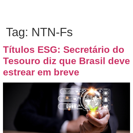
Tag:
NTN-Fs
Títulos ESG: Secretário do
Tesouro diz que Brasil deve
estrear em breve