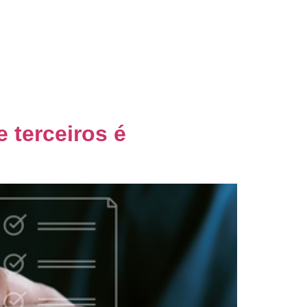
nsultoria
Blog
Palestras
Contato
 terceiros é