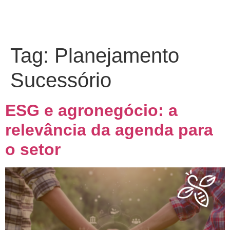
Tag:
Planejamento
Sucessório
ESG e agronegócio: a
relevância da agenda para
o setor