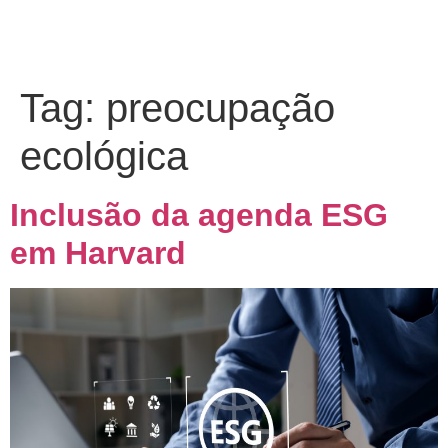
Tag:
preocupação
ecológica
Inclusão da agenda ESG
em Harvard