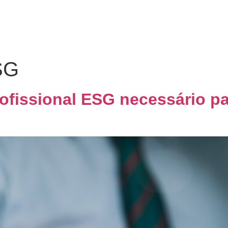
Home
Quem Somos
Co
SG
rofissional ESG necessário p