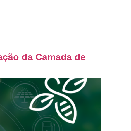
nsultoria
Blog
Palestras
Contato
vação da Camada de