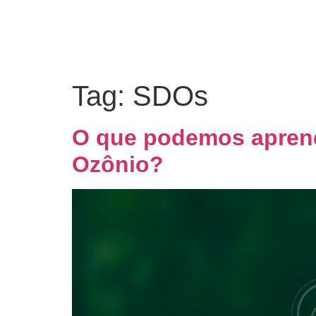
Tag:
SDOs
O que podemos aprend
Ozônio?