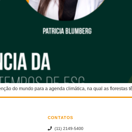
ção do mundo para a agenda climática, na qual as florestas 
CONTATOS
(11) 2149-5400