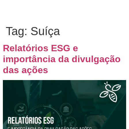
Tag:
Suíça
Relatórios ESG e
importância da divulgação
das ações