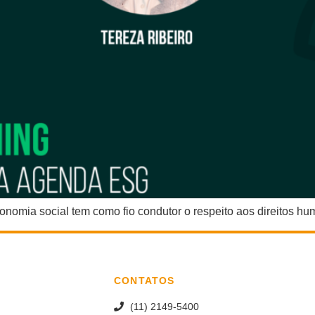
omia social tem como fio condutor o respeito aos direitos h
CONTATOS
(11) 2149-5400