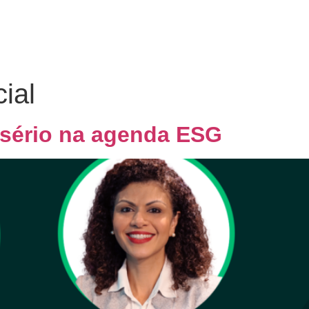
Home
Quem Somos
Co
ial
 sério na agenda ESG