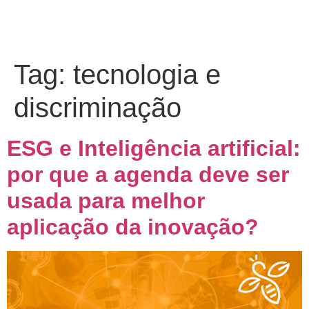
Tag:
tecnologia e
discriminação
ESG e Inteligência artificial:
por que a agenda deve ser
usada para melhor
aplicação da inovação?