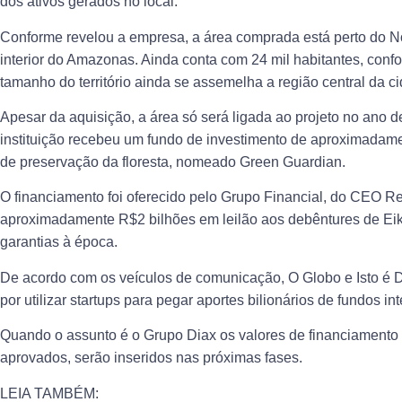
dos ativos gerados no local.
Conforme revelou a empresa, a área comprada está perto do N
interior do Amazonas. Ainda conta com 24 mil habitantes, con
tamanho do território ainda se assemelha a região central da c
Apesar da aquisição, a área só será ligada ao projeto no ano 
instituição recebeu um fundo de investimento de aproximadamen
de preservação da floresta, nomeado Green Guardian.
O financiamento foi oferecido pelo Grupo Financial, do CEO R
aproximadamente R$2 bilhões em leilão aos debêntures de Eike
garantias à época.
De acordo com os veículos de comunicação, O Globo e Isto é Di
por utilizar startups para pegar aportes bilionários de fundos in
Quando o assunto é o Grupo Diax os valores de financiamento
aprovados, serão inseridos nas próximas fases.
LEIA TAMBÉM: