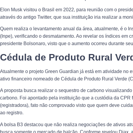
Elon Musk visitou o Brasil em 2022, para reunião com o presid
através do antigo Twitter, que sua instituição iria realizar a m
Quem realiza o levantamento anual da área, atualmente, é o In
(Inpe), verificando o desmatamento. Ao revelar os índices em cre
presidente Bolsonaro, visto que o aumento ocorreu durante se
Cédula de Produto Rural Ver
Atualmente o projeto Green Guardian já está em atividade no 
ativo financeiro nomeado de Cédula de Produto Rural Verde 
A proposta busca realizar o sequestro de carbono visualizando 
carbono. Foi apontado pela instituição que a custódia da CPR 
(registradora), fato não comprovado visto que quem deve cuidar
ao registro.
A bolsa B3 destacou que não realiza negociações de ativos atra
busca somente o mercado de balcão. Conforme revelou Diax,