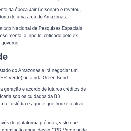
ente da época Jair Bolsonaro e revelou,
onitoria de uma área do Amazonas.
stituto Nacional de Pesquisas Espaciais
scimento, o Inpe foi criticado pelo ex-
u governo.
de
estado do Amazonas e irá negociar um
(CPR-Verde) ou ainda Green Bond.
a geração e acordo de futuros créditos de
ficaria sob os cuidados da B3
 da custódia é aquele que trouxe o ativo
vés de plataforma próprias, visto que
 a premiação anual desse CPR Verde pode