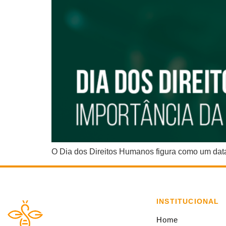
O Dia dos Direitos Humanos figura como um data 
INSTITUCIONAL
Home