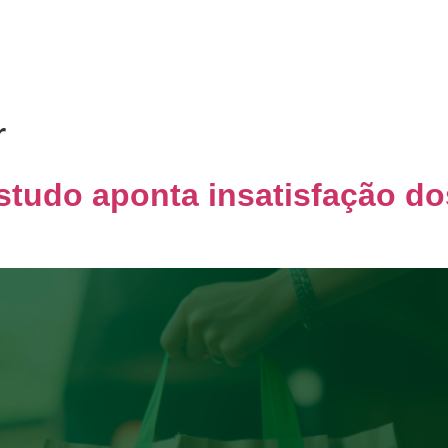
Home
Quem Somos
Co
r
udo aponta insatisfação dos 