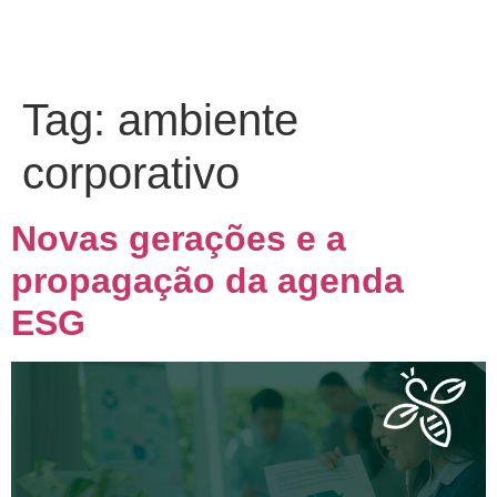
Tag:
ambiente
corporativo
Novas gerações e a
propagação da agenda
ESG